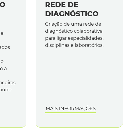
ÃO
REDE DE
DIAGNÓSTICO
Criação de uma rede de
diagnóstico colaborativa
de
para ligar especialidades,
disciplinas e laboratórios.
ados
no
m a
nceiras
saúde
MAIS INFORMAÇÕES