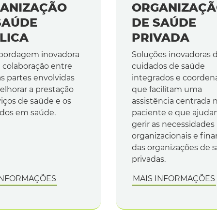
ANIZAÇÃO
ORGANIZAÇ
SAÚDE
DE SAÚDE
LICA
PRIVADA
bordagem inovadora
Soluções inovadoras 
 colaboração entre
cuidados de saúde
as partes envolvidas
integrados e coorden
elhorar a prestação
que facilitam uma
viços de saúde e os
assistência centrada 
ados em saúde.
paciente e que ajuda
gerir as necessidades
organizacionais e fina
das organizações de 
privadas.
INFORMAÇÕES
MAIS INFORMAÇÕES