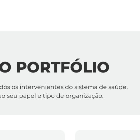
As nossas soluções
O nosso foco
Conheça nossas soluções
O PORTFÓLIO
Escolha a sua área de interesse
Serviços
odos os intervenientes do sistema de saúde.
o seu papel e tipo de organização.