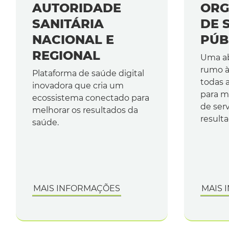
AUTORIDADE
ORG
SANITÁRIA
DE 
NACIONAL E
PÚB
REGIONAL
Uma a
rumo à
Plataforma de saúde digital
todas 
inovadora que cria um
para m
ecossistema conectado para
de ser
melhorar os resultados da
result
saúde.
MAIS INFORMAÇÕES
MAIS 