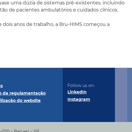
uase uma dúzia de sistemas pré-existentes, incluindo
o de pacientes ambulatórios e cuidados clínicos.
 dois anos de trabalho, a Bru-HIMS começou a
Follow us on:
es
LinkedIn
 da regulamentação
Instagram
ilização do website
4-020 – Barueri – SP