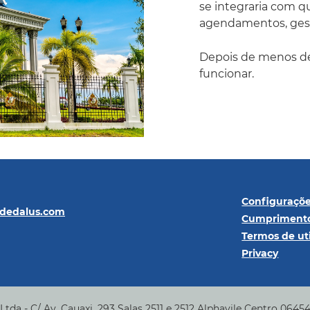
se integraria com q
agendamentos, gestã
Depois de menos de
funcionar.
Configuraçõ
@dedalus.com
Cumprimento
Termos de ut
Privacy
tda - C/ Av. Cauaxi, 293 Salas 2511 e 2512 Alphavile Centro 0645