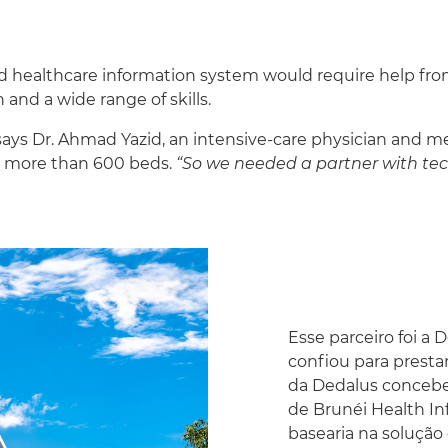
 healthcare information system would require help fro
 and a wide range of skills.
ays Dr. Ahmad Yazid, an intensive-care physician and me
th more than 600 beds.
“So we needed a partner with te
Esse parceiro foi a
confiou para prestar
da Dedalus concebe
de Brunéi Health I
basearia na soluçã