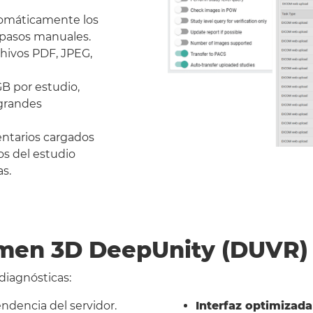
tomáticamente los
 pasos manuales.
chivos PDF, JPEG,
GB por estudio,
 grandes
entarios cargados
os del estudio
s.
umen 3D DeepUnity (DUVR)
iagnósticas:
ndencia del servidor.
Interfaz optimizada