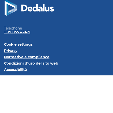
Telephone
+ 39 055 42471
Cookie settings
Privacy
Normative e
compliance
Condizioni d’uso del sito
web
Accessibilità
Seguici su:
LinkedIn
Dedalus Italia S.p.A Via di Collodi, 6/C 50141 Firenze - Partita
IVA: 05994810488