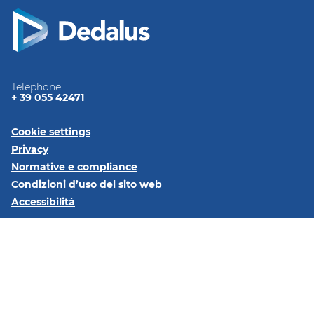
Telephone
+ 39 055 42471
Cookie settings
Privacy
Normative e
compliance
Condizioni d’uso del sito
web
Accessibilità
Seguici su:
LinkedIn
Dedalus Italia S.p.A Via di Collodi, 6/C 50141 Firenze - Partita
IVA: 05994810488