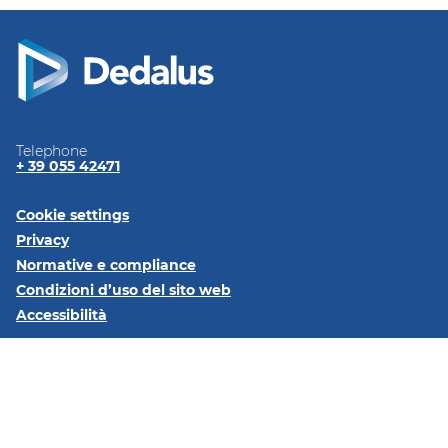
Telephone
+ 39 055 42471
Cookie settings
Privacy
Normative e
compliance
Condizioni d’uso del sito
web
Accessibilità
Seguici su:
LinkedIn
Dedalus Italia S.p.A Via di Collodi, 6/C 50141 Firenze - Partita