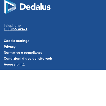
Telephone
+ 39 055 42471
Cookie settings
Privacy
Normative e
compliance
Condizioni d’uso del sito
web
Accessibilità
Seguici su:
LinkedIn
Dedalus Italia S.p.A Via di Collodi, 6/C 50141 Firenze - Partita
IVA: 05994810488