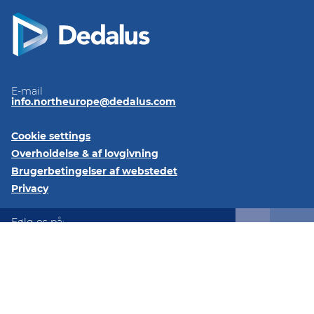
E-mail
info.northeurope@dedalus.com
Cookie settings
Overholdelse & af lovgivning
Brugerbetingelser af webstedet
Privacy
Følg os på:
LinkedIn
@2026 Dedalus Healthcare Denmark ApS Tangen 27 8200
Aarhus Denmark