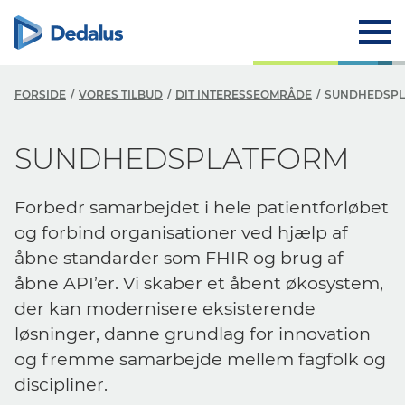
FORSIDE
VORES TILBUD
DIT INTERESSEOMRÅDE
SUNDHEDSP
SUNDHEDSPLATFORM
Forbedr samarbejdet i hele patientforløbet
og forbind organisationer ved hjælp af
åbne standarder som FHIR og brug af
åbne
API’er
. Vi skaber et åbent økosystem,
der kan modernisere eksisterende
løsninger,
danne
grundlag for innovation
og fremme samarbejde mellem fagfolk og
discipliner.