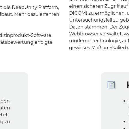
 die DeepUnity Platform,
fbaut. Mehr dazu erfahren
dizinprodukt-Software
tätsbewertung erfolgte
h den
Daten
etet
ng zu