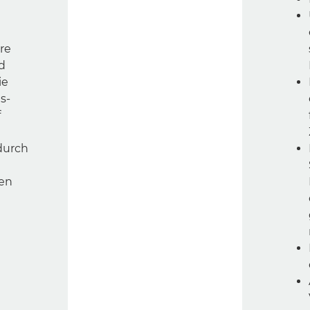
re
d
ie
s-
f
durch
ren