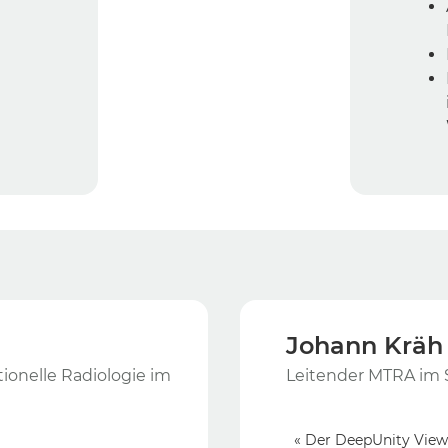
Johann Kräh
tionelle Radiologie im
Leitender MTRA im S
« Der DeepUnity Viewe