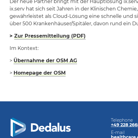
Der neue Partner bringt mit der Hauptlösung ix.ser
ix.serv hat sich seit Jahren in der Klinischen Chem
gewährleistet als Cloud-Lösung eine schnelle und
über 500 Krankenhäuser/Spitäler, davon rund ein Du
>
Zur Pressemitteilung (PDF)
Im Kontext:
>
Übernahme der OSM AG
>
Homepage der OSM
Telephone
+49 228 26
E-mail
healthcare