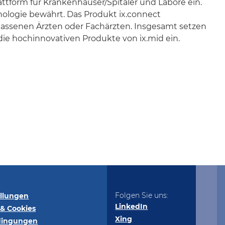
ttform für Krankenhäuser/Spitäler und Labore ein.
thologie bewährt. Das Produkt ix.connect
assenen Ärzten oder Fachärzten. Insgesamt setzen
die hochinnovativen Produkte von ix.mid ein.
Folgen Sie uns:
ellungen
LinkedIn
& Cookies
Xing
dingungen