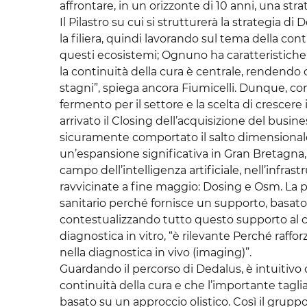
affrontare, in un orizzonte di 10 anni, una str
Il Pilastro su cui si strutturerà la strategia 
la filiera, quindi lavorando sul tema della con
questi ecosistemi; Ognuno ha caratteristiche 
la continuità della cura è centrale, rendendo c
stagni”, spiega ancora Fiumicelli. Dunque, cont
fermento per il settore e la scelta di crescere 
arrivato il Closing dell’acquisizione del bus
sicuramente comportato il salto dimensiona
un’espansione significativa in Gran Bretagna,
campo dell’intelligenza artificiale, nell’infra
ravvicinate a fine maggio: Dosing e Osm. La pr
sanitario perché fornisce un supporto, basato s
contestualizzando tutto questo supporto al cas
diagnostica in vitro, “è rilevante Perché raff
nella diagnostica in vivo (imaging)”.
Guardando il percorso di Dedalus, è intuitivo 
continuità della cura e che l’importante tagli
basato su un approccio olistico. Così il grupp