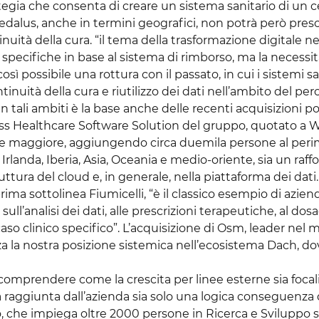
ategia che consenta di creare un sistema sanitario di un ce
di Dedalus, anche in termini geografici, non potrà però pre
tinuità della cura. “il tema della trasformazione digitale 
specifiche in base al sistema di rimborso, ma la necessit
osì possibile una rottura con il passato, in cui i sistemi 
inuità della cura e riutilizzo dei dati nell’ambito del pe
in tali ambiti è la base anche delle recenti acquisizioni po
iness Healthcare Software Solution del gruppo, quotato a 
le maggiore, aggiungendo circa duemila persone al peri
 Irlanda, Iberia, Asia, Oceania e medio-oriente, sia un 
struttura del cloud e, in generale, nella piattaforma dei d
ima sottolinea Fiumicelli, “è il classico esempio di azie
ull’analisi dei dati, alle prescrizioni terapeutiche, al dos
o clinico specifico”. L’acquisizione di Osm, leader nel me
orza la nostra posizione sistemica nell’ecosistema Dach, d
comprendere come la crescita per linee esterne sia focali
a raggiunta dall’azienda sia solo una logica conseguenza 
o, che impiega oltre 2000 persone in Ricerca e Sviluppo s