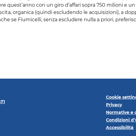
ere quest’anno con un giro d’affari sopra 750 milioni e un
cita, organica (quindi escludendo le acquisizioni), a dop
e se Fiumicelli, senza escludere nulla a priori, preferisc
Cookie settin
471
Privacy
Normative e
Condizioni d’
Accessibilità