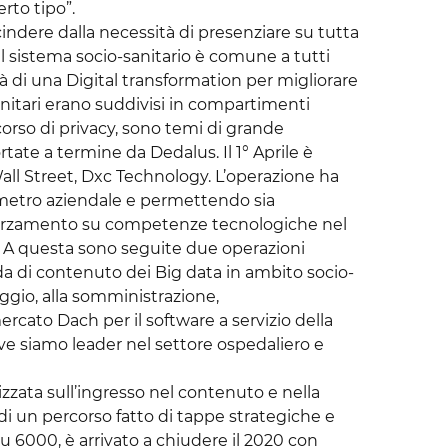
rto tipo”.
scindere dalla necessità di presenziare su tutta
nel sistema socio-sanitario è comune a tutti
à di una Digital transformation per migliorare
sanitari erano suddivisi in compartimenti
rcorso di privacy, sono temi di grande
rtate a termine da Dedalus. Il 1° Aprile è
Wall Street, Dxc Technology. L’operazione ha
metro aziendale e permettendo sia
rafforzamento su competenze tecnologiche nel
ati. A questa sono seguite due operazioni
nda di contenuto dei Big data in ambito socio-
aggio, alla somministrazione,
rcato Dach per il software a servizio della
ove siamo leader nel settore ospedaliero e
zzata sull’ingresso nel contenuto e nella
di un percorso fatto di tappe strategiche e
u 6000, è arrivato a chiudere il 2020 con