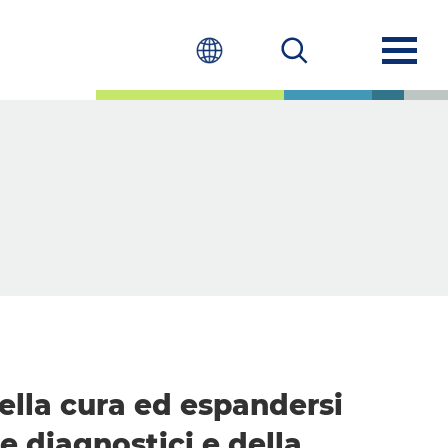
della cura ed espandersi
re diagnostici e della