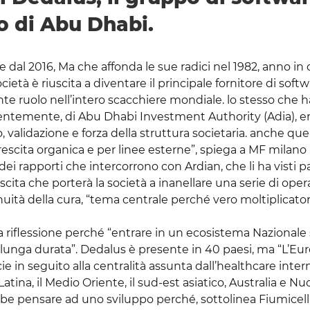
o di Abu Dhabi.
 dal 2016, Ma che affonda le sue radici nel 1982, anno in 
ietà è riuscita a diventare il principale fornitore di soft
ante ruolo nell’intero scacchiere mondiale. lo stesso che 
ecentemente, di Abu Dhabi Investment Authority (Adia), 
gio, validazione e forza della struttura societaria. anche qu
 crescita organica e per linee esterne”, spiega a MF milano
ei rapporti che intercorrono con Ardian, che li ha visti p
ita che porterà la società a inanellare una serie di opera
inuità della cura, “tema centrale perché vero moltiplicatore
a riflessione perché “entrare in un ecosistema Nazionale
 lunga durata”. Dedalus è presente in 40 paesi, ma “L’Eu
e in seguito alla centralità assunta dall’healthcare inter
ina, il Medio Oriente, il sud-est asiatico, Australia e Nuo
be pensare ad uno sviluppo perché, sottolinea Fiumicelli