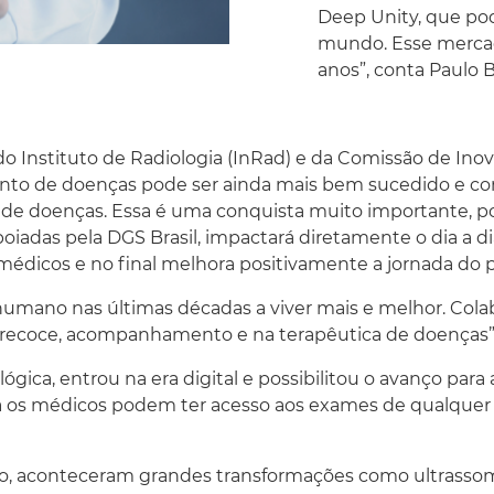
Deep Unity, que po
mundo. Esse mercad
anos”, conta Paulo 
do Instituto de Radiologia (InRad) e da Comissão de Ino
mento de doenças pode ser ainda mais bem sucedido e com
e doenças. Essa é uma conquista muito importante, po
iadas pela DGS Brasil, impactará diretamente o dia a dia
médicos e no final melhora positivamente a jornada do pa
 humano nas últimas décadas a viver mais e melhor. Cola
o precoce, acompanhamento e na terapêutica de doenças
ica, entrou na era digital e possibilitou o avanço para a
a os médicos podem ter acesso aos exames de qualquer l
ão, aconteceram grandes transformações como ultrasso