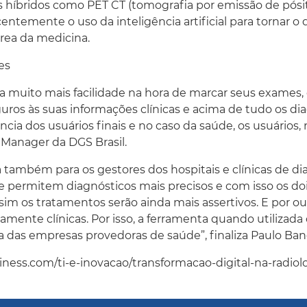
s híbridos como PET CT (tomografia por emissão de pósi
temente o uso da inteligência artificial para tornar o d
área da medicina.
es
da muito mais facilidade na hora de marcar seus exames
eguros às suas informações clínicas e acima de tudo os d
ência dos usuários finais e no caso da saúde, os usuário
Manager da DGS Brasil.
 também para os gestores dos hospitais e clínicas de dia
e permitem diagnósticos mais precisos e com isso os do
sim os tratamentos serão ainda mais assertivos. E por out
mente clínicas. Por isso, a ferramenta quando utilizada
das empresas provedoras de saúde”, finaliza Paulo Bane
ess.com/ti-e-inovacao/transformacao-digital-na-radiolo