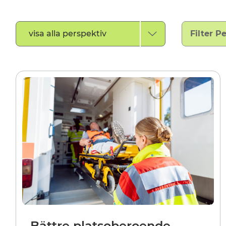
Filtrera
visa alla perspektiv
Filter P
efter
perspektivtyp
Bättre platsoberoende