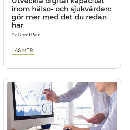
Utveckla digital kapacitet
inom hälso- och sjukvården:
gör mer med det du redan
har
Av David Pare
LÄS MER