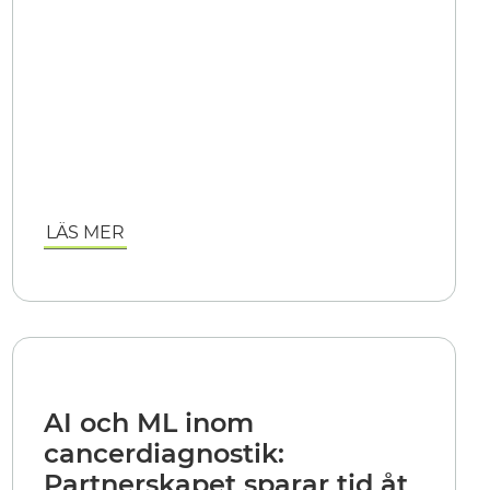
LÄS MER
AI och ML inom
cancerdiagnostik:
Partnerskapet sparar tid åt