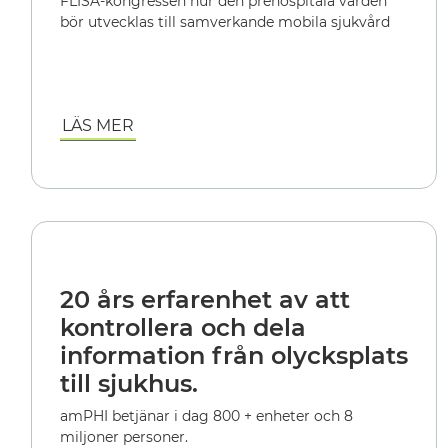
FLISA-kongressen hur den prehospitala vården
bör utvecklas till samverkande mobila sjukvård
LÄS MER
20 års erfarenhet av att
kontrollera och dela
information från olycksplats
till sjukhus.
amPHI betjänar i dag 800 + enheter och 8
miljoner personer.