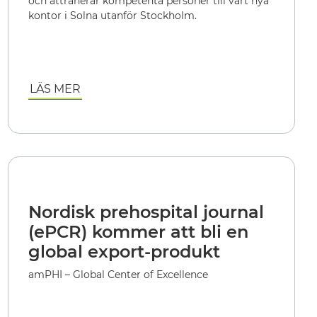
och attraherar kompetenta personer till vårt nya
kontor i Solna utanför Stockholm.
LÄS MER
Nordisk prehospital journal
(ePCR) kommer att bli en
global export-produkt
amPHI – Global Center of Excellence